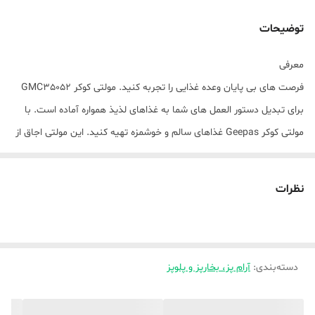
توضیحات
معرفی
فرصت های بی پایان وعده غذایی را تجربه کنید. مولتی کوکر GMC35052
برای تبدیل دستور العمل های شما به غذاهای لذیذ همواره آماده است. با
مولتی کوکر Geepas غذاهای سالم و خوشمزه تهیه کنید. این مولتی اجاق از
مواد مرغوب ساخته شده است و با هدف راحت، قابل اعتماد بودن و ایمن
بودن طراحی و تولید شده است تا پخت و پز روزمره شما را آسان کند. مولتی
نظرات
کوکر 1000 واتی هم از نظر ظاهر و هم از نظر کارایی رتبه بالایی دارد. ظرفیت
بزرگ 6.0 لیتر است و برای تهیه برنج کاملاً آماده و سالم برای کل خانواده
ایده آل است. اجاق گاز پخت و پز سالم را تضمین می کند. این اجاق با 10
دسته‌بندی
:
آرام پز، بخارپز و پلوپز
عملکرد از پیش تعیین شده با یک لمس، برای تهیه برنج، سبزیجات،
گوشت، ماهی، عدس، مرغ و غیره ایده آل است و می تواند در بافت های
مختلف مانند کیک، سوپ، ماکارونی آهسته پز، ماکارونی بخارپز پخته شود.