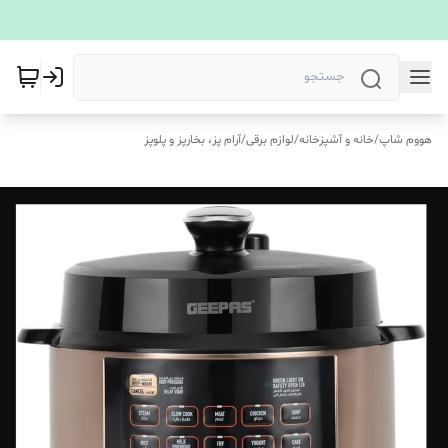
هووم شاپ
/
خانه و آشپزخانه
/
لوازم برقی
/
آرام پز، بخارپز و پلوپز