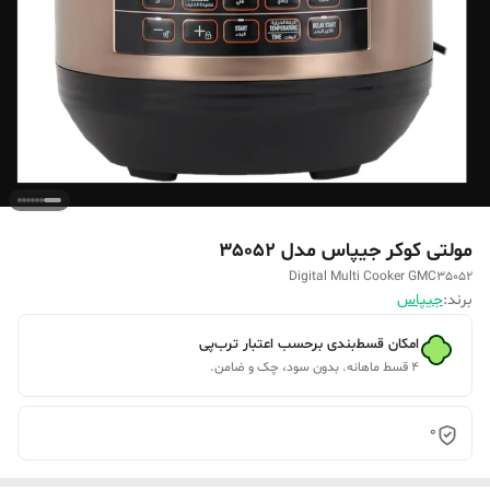
مولتی کوکر جیپاس مدل 35052
Digital Multi Cooker GMC35052
برند:
جیپاس
امکان قسط‌بندی برحسب اعتبار ترب‌پی
۴ قسط ماهانه. بدون سود، چک و ضامن.
0