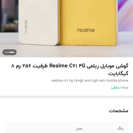
گوشی موبایل ریلمی Realme C61 4G ظرفیت 256 رم 8
گیگابایت
realme c61 4g 256gb and 8gb ram mobile phone
برند:
ریملی
مشخصات
رنگ
سبز