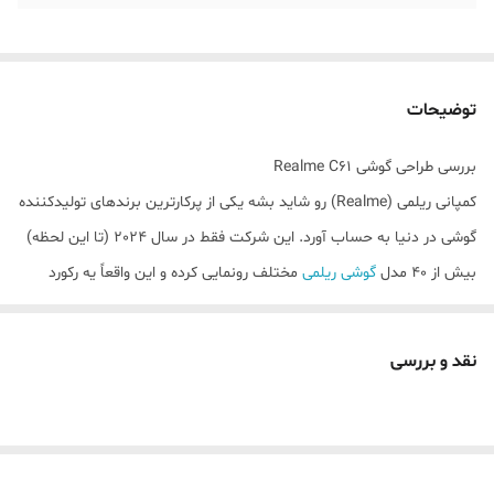
توضیحات
بررسی طراحی گوشی Realme C61
کمپانی ریلمی (Realme) رو شاید بشه یکی از پرکارترین برندهای تولیدکننده
گوشی در دنیا به حساب آورد. این شرکت فقط در سال 2024 (تا این لحظه)
بیش از 40 مدل
گوشی ریلمی
مختلف رونمایی کرده و این واقعاً یه رکورد
محسوب میشه. این شرکت، طراحی گوشی‌هاش رو به مدل‌های مختلفی
انجام میده و از چیدمان دایره‌ای دوربین‌ها گرفته تا چیدمان خطی و
نقد و بررسی
مستطیلی و مثلثی رو می‌تونید در تولیدات این شرکت ببینید.
اما گوشی C61 ریلمی، با چیدمان دوربینی شبیه گوشی‌های آیفون طراحی
شده. بدنه و صفحه تخت این گوشی، حس خوبی بهتون میده. به طور کلی،
طراحی گوشی، طبق ترندهای روز دنیا انجام شده و ریلمی سعی کرده حتی