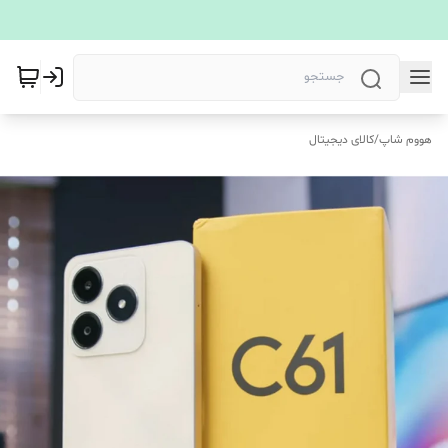
هووم شاپ
/
کالای دیجیتال