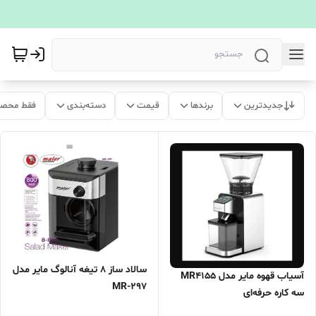
جدیدترین
برندها
قیمت
دسته‌بندی
فقط محصو
سالاد ساز 8 تیغه آنالوگ مایر مدل
آسیاب قهوه مایر مدل MR4155
MR-297
سه کاره حرفه‌ای