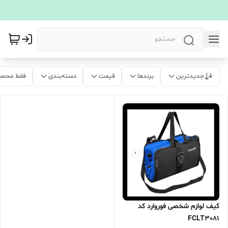
جدیدترین
برندها
قیمت
دسته‌بندی
فقط محصو
کیف لوازم شخصی فوروارد کد
FCLT3081