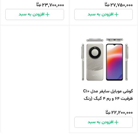
Type-C آداپتور قاب ژله‌ای)
23,700,000
27,750,000
افزودن به سبد
افزودن به سبد
گوشی موبایل سایفر مدل C10
ظرفیت 64 و رم 4 گیگ (رنگ
تیتانیوم)
22,200,000
افزودن به سبد