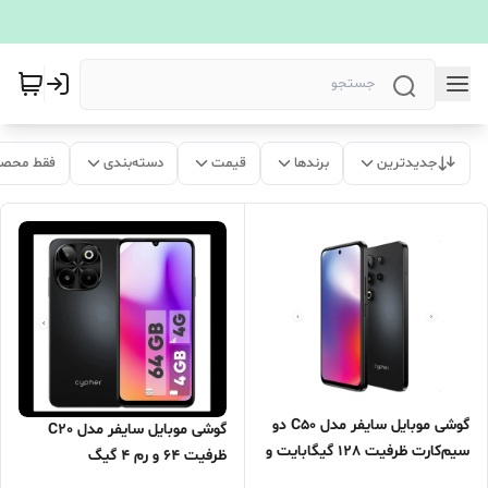
جدیدترین
برندها
قیمت
دسته‌بندی
فقط محصو
گوشی موبایل سایفر مدل C50 دو
گوشی موبایل سایفر مدل C20
سیم‌کارت ظرفیت 128 گیگابایت و
ظرفیت 64 و رم 4 گیگ
رم 4 گیگ (همراه کابل USB