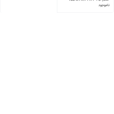
ناموجود
X115) حافظه 64 گیگابایت و رم 4
گیگابایت