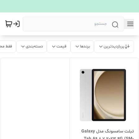
پربازدیدترین
برندها
قیمت
دسته‌بندی
فقط مح
تبلت سامسونگ مدل Galaxy
Tab A9 8.7 2023 4G (SM-