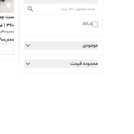
AYLA
۳۶۰ | ضدسرقت
,300,000
00,000
موجودی
محدوده قیمت