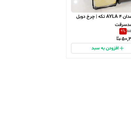
ست چمدان AYLA ۴ تکه | چرخ دوبل
9
%
55
50,3
افزودن به سبد