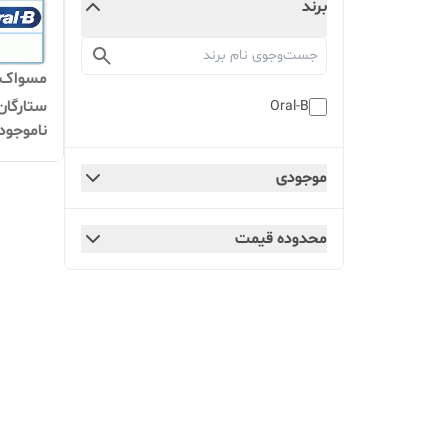
برند
مسواک ب
Oral-B
ناموجود
hbrush
موجودی
محدوده قیمت