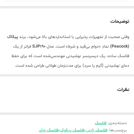
توضیحات
وقتی صحبت از تجهیزات پذیرایی با استانداردهای بالا می‌شود، برند
پیکاک
(Peacock)
نمادِ «دوامِ بی‌قید و شرط» است. مدل
SJP190
فراتر از یک
فلاسک ساده، یک دیسپنسر نوشیدنی مهندسی‌شده است که برای حفظ
دمای نوشیدنی (گرم یا سرد) برای مدت‌زمان طولانی طراحی شده است.
این فلاسک با تکیه بر دانش فنی ژاپنی، دمای نوشیدنی شما را تا
۱۲ ساعت
برای مایعات داغ
و تا
۲۴ ساعت برای مایعات سرد
در شرایط بهینه نگه
نظرات
می‌دارد. طراحی بدنه «Sleek» و مینیمال این محصول، در کنار ساختار ۱۰۰٪
ضد نشت، آن را به گزینه‌ای ایده‌آل برای محیط‌های کاری مدرن، جلسات
رسمی و استفاده در منازل تبدیل کرده است. سرمایه‌گذاری روی پیکاک،
دسته‌بندی
:
فلاسک
یعنی حذف نیاز به ظروف یک‌بار مصرف و دسترسی دائمی به نوشیدنی با
برچسب‌ها :
فلاسک ژاپنی
،
فلاسک پیکوک
،
فلاسک چای
کیفیت مطلوب.