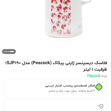
فلاسک دیسپنسر ژاپنی پیکاک (Peacock) مدل SJP190؛
ظرفیت ۱ لیتر
برند:
Peacock
امکان قسط‌بندی برحسب اعتبار ترب‌پی
۴ قسط ماهانه. بدون سود، چک و ضامن.
0