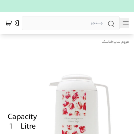
هووم شاپ
/
فلاسک