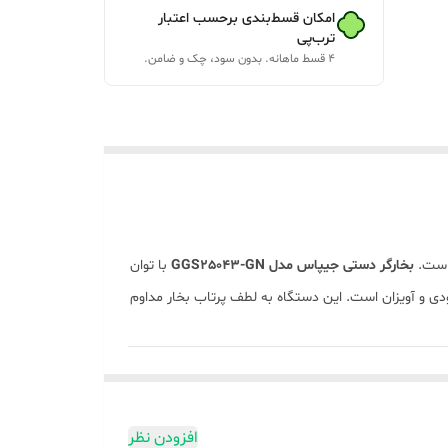
امکان قسط‌بندی برحسب اعتبار
ترب‌پی
۴ قسط ماهانه. بدون سود، چک و ضامن.
 است.
بخارگر دستی جیپاس مدل GGS25043-GN
با توان
 عمودی و آویزان است. این دستگاه به لطف پرتاب بخار مداوم
 حجم از بخاردهی به راحتی به عمق الیاف پارچه نفوذ کرده
افزودن نظر