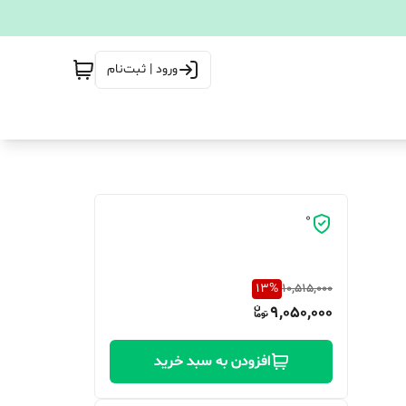
ورود | ثبت‌نام
0
13
%
10,515,000
9,050,000
افزودن به سبد خرید