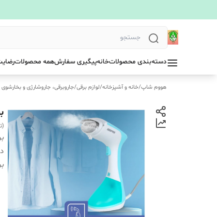
دسته‌بندی محصولات
خانه
پیگیری سفارش
همه محصولات
رضایت
هووم شاپ
/
خانه و آشپزخانه
/
لوازم برقی
/
جاروبرقی، جاروشارژی و بخارشوی
بخ
(توان ۱۳۰۰ وات، 
بر
دس
بر