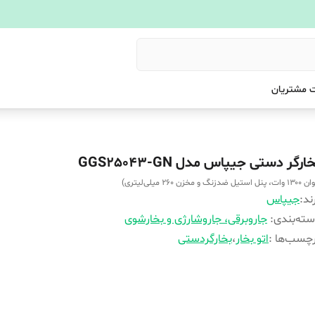
 مشتریان
ارگر دستی جیپاس مدل GGS25043-GN
پنل استیل ضدزنگ و مخزن ۲۶۰ میلی‌لیتری)
ند:
جیپاس
ته‌بندی
:
جاروبرقی، جاروشارژی و بخارشوی
چسب‌ها :
اتو بخار
،
بخارگردستی