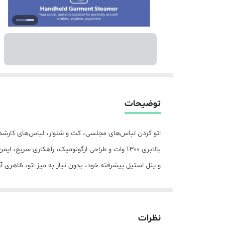
توضیحات
اتو کردن لباس‌های مجلسی، کت و شلوار، لباس‌های کارشده 
بالابری ۱۳۰۰ وات و طراحی ارگونومیک، راهکاری س
و پنل استیل پیشرفته خود، بدون نیاز به میز اتو، ظاهری آر
ویژگی‌های برجسته بخارگر دستی Geepas GGS25043-GN
۱. توان پرقدرت ۱۳۰۰ وات و گرمایش سریع
موتور حرارتی ۱۳۰۰ واتی این بخارگر به سرعت آب را به نقطه جوش رسانده و جریان بخار پایدار و مداومی تا
نظرات