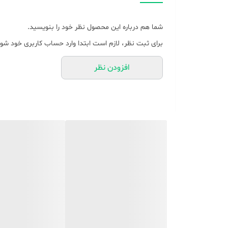
و چروک‌ها را در یک حرکت صاف می‌کند.
۲. پنل استیل ضدزنگ (Stainless Steel Panel)
شما هم درباره این محصول نظر خود را بنویسید.
سری این بخارگر از استیل ضدزنگ باکیفیت ساخته شده است که
برای ثبت نظر، لازم است ابتدا وارد حساب کاربری خود شوی
خش مقاوم است و برخلاف پنل‌های پلاستیکی، در اثر حرار
افزودن نظر
۳. مخزن آب ۲۶۰ میلی‌لیتری جداشونده (Detachable)
حجم مخزن این دستگاه
۲۶۰ میلی‌لیتر
است که ظرفیت بالای
پرده‌های اتاق را بخاردهی کنید. همچنین طراحی جداشونده 
۴. اتوکشی عمودی (Vertical Ironing) و کاربری چندمنظوره
این بخارگر برای اتوکشی البسه روی چوب‌رختی، پرده‌های ن
را به‌صورت عمودی روی آن بکشید.
۵. برس جانبی مخصوص پرزگیر (Steam Brush Attachment)
به همراه این دستگاه یک برس مخصوص ارائه می‌شود که روی
و کت‌های تیره بسیار کاربردی است.
مشخصات فنی محصول