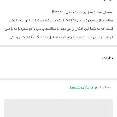
معرفی سالاد ساز بیسمارک مدل BM4491
سالاد ساز بیسمارک مدل BM4491 یک دستگاه قدرتمند با توان ۴۰۰ وات
است که به شما این امکان را می‌دهد تا سالادهای تازه و خوشمزه را به راحتی
تهیه کنید. این سالاد ساز با پنج تیغه استیل ضد زنگ و قابلیت چرخش
معکوس، مواد مختلف را به سرعت خرد و مخلوط می‌کند. علاوه بر این،
قابلیت شستشو در ماشین ظرفشویی و طراحی ایمن با قفل ایمنی، استفاده
نظرات
از آن را بسیار آسان و راحت می‌سازد. ظرفیت ۲ لیتری ظرف و عملکرد پالس،
به شما این امکان را می‌دهد که مواد را با دقت بیشتری آماده کنید. خرید
سالاد ساز بیسمارک مدل BM4491 با قیمت مناسب، گزینه‌ای عالی برای
دسته‌بندی
:
خردکن و غذاساز
کسانی است که به دنبال دستگاهی کاربردی و با کیفیت برای آشپزخانه خود
هستند.
نمایش کمتر
نقد و بررسی سالاد ساز بیسمارک مدل BM4491