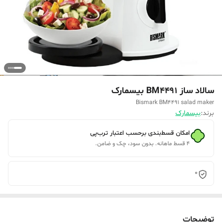
سالاد ساز BM4491 بیسمارک
Bismark BM4491 salad maker
برند:
بیسمارک
امکان قسط‌بندی برحسب اعتبار ترب‌پی
۴ قسط ماهانه. بدون سود، چک و ضامن.
0
توضیحات