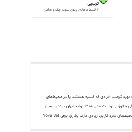
ترب‌پی
۴ قسط ماهانه. بدون سود، چک و ضامن.
 بهره گرفت. افرادی که کسبه هستند یا در محیط‌های
کاری خود به دنبال یک وسیله گرمایشی کوچک اما گرم هستند، می‌تواند روی بخاری برقی نواست مدل NH-1205H حساب باز کنند. بخاری برقی هالوژنی نواست مدل 1205 تولید ایران بوده و بسیار
کم‌مصرف است که دو المنت یا لامپ گرمایشی دارد و حداکثر توان آن 800 وات است. این بخاری تابشی برای گرم کردن فضای اطراف خود در محیط‌های سرد کاربرد زیادی دارد. بخاری برقی Nova Set
چنین این بخاری برقی کوچک و کم‌مصرف دارای سیستم قطع برق