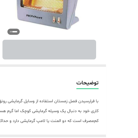
توضیحات
با فرارسیدن فصل زمستان استفاده از وسایل گرمایشی رونق
مدل NH-1205H کم حجم و سبک طراحی شده تا به