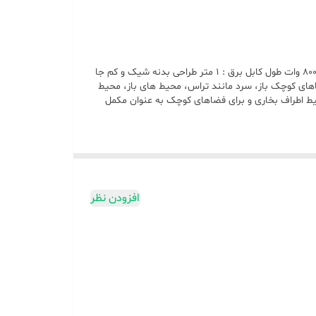
یری می‌کند.
بخاری برقی تابشی یا هالوژنی یا بخاری کوارتزی دارای ۲ درجه گرمایشی دارای ۲ المنت دارای سیستم ایمنی قطع هنگام واژگونی حداکثر توان : ۸۰۰ وات طول کابل برق : ۱ متر طراحی بدنه شیک و کم جا
فضاهای کوچک باز، سرد مانند تراس، محیط های باز، محیط
 محیط اطراف بخاری و برای فضاهای کوچک به عنوان مکمل
افزودن نظر