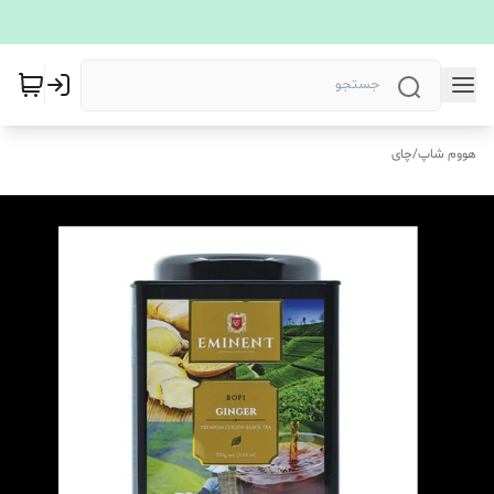
هووم شاپ
/
چای