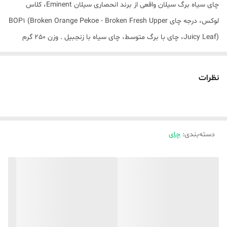
چای سیاه برگ سیلان واقعی از برند انحصاری سیلان Eminent، کلاس
لوکس، درجه چای BOP1 (Broken Orange Pekoe - Broken Fresh Upper
Juicy Leaf)، چای با برگ متوسط، چای سیاه با زنجبیل . وزن 250 گرم
قوطی فلزی
Ortasha zhapyrakty shay، واریته BOP1، Zimbir kosylgan kar shai.
نظرات
شیدین اربیر کورابینین سلماگی 250 گرم
ترکیبی درخشان از چای غنی و غنی، کاملا متعادل با زنجبیل تند و معطر.
این ترکیب روشن و لذیذ مملو از طعم‌ها و عطرهای نشاط‌آور است که حواس
دسته‌بندی
:
چای
شما را تقویت می‌کند و روحیه شما را بالا می‌برد.
در بین کارشناسان چای، دسته "OP" نوعی استاندارد اساسی در نظر گرفته
می شود.
مخفف Orange Pekoe است. لازم به ذکر است که در این مورد "نارنجی"
نارنجی نیست و ربطی به رنگ نارنجی نیز ندارد. این یک کلمه عامیانه
انگلیسی است که از سلسله هلندی "اوران" (Prince van Oranje) گرفته