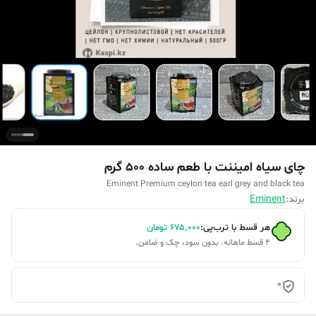
چای سیاه امیننت با طعم ساده 500 گرم
Eminent Premium ceylon tea earl grey and black tea
برند:
Eminent
هر قسط با ترب‌پی:
۶۷۵٬۰۰۰
تومان
۴ قسط ماهانه. بدون سود، چک و ضامن.
0