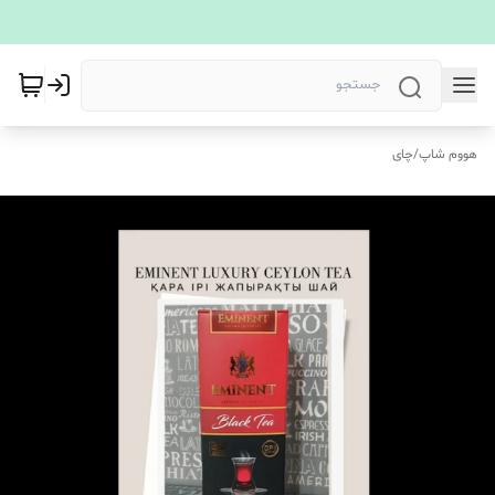
هووم شاپ
/
چای