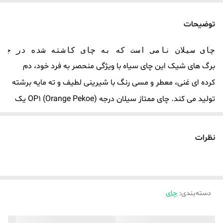
توضیحات
چای سیلان نامی است که به چای کاشته شده در جزیره سریلانکا داده می شود. چای 
برگ های شیک این چای سیاه با ویژگی منحصر به فرد خود، دم
کرده ای غنی، معطر و مسی رنگ با شیرینی لطیف و ته مایه برشته
تولید می کند. چای ممتاز سیلان درجه OP1 (Orange Pekoe) یک
چای سیاه طبیعی بدون رنگ یا طعم اضافه است. این شما را با
طعم عجیب و غریب شگفت زده می کند، تشنگی شما را برطرف می
نظرات
کند و روحیه شما را بالا خواهد برد در بین کارشناسان چای، دسته
"OP" نوعی استاندارد اساسی در نظر گرفته می شود. مخفف
Orange Pekoe است. لازم به ذکر است که در این مورد "نارنجی"
دسته‌بندی
:
چای
نارنجی نیست و ربطی به رنگ نارنجی نیز ندارد. این یک کلمه
عامیانه انگلیسی است که از سلسله هلندی "اورنج" (شاهزاده وان