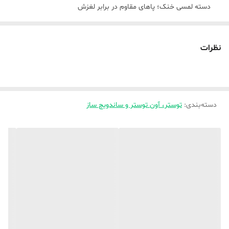
دسته لمسی خنک؛ پاهای مقاوم در برابر لغزش
پاک شوندگی راحت
AC 220-240V 50-60Hz 750W
نظرات
صفحات نچسب - صفحات پوششی نچسب به راحتی تمیز می شوند. آنها
همچنین سطح غذا را نمی شکنند و هنگام برداشتن غذا ظاهری عالی دارند.
در فرآیند پخت و پز نیازی به اضافه کردن روغن ندارید که می تواند مصرف
دسته‌بندی
:
چربی را کاهش دهد و سالم بماند.
توستر، آون توستر و ساندویچ ساز
12 عدد، توان 750 وات - آجیل ساز Geepas با دمای گرمایش ثابت. فقط
برای یک پاپ عالی طراحی شده است و می تواند 12 آجیل ترد خوشمزه را به
طور همزمان در چند دقیقه درست کند. این آجیل به شکل بیضی گرد یکی از
انواع غذای سرخ کردنی است که برای تهیه غذا در صنایع پذیرایی و خانگی
کاربرد دارد.
چراغ نشانگر - یک چراغ نشانگر روی جلد وجود دارد. چراغ قرمز روشن
به این معنی است که برق روشن است. کنترل ترموستاتیک خودکار، نشانگر