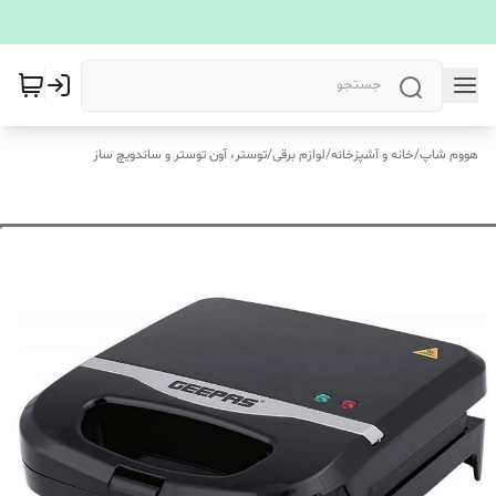
هووم شاپ
/
خانه و آشپزخانه
/
لوازم برقی
/
توستر، آون توستر و ساندویچ ساز