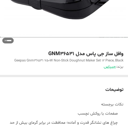
وافل ساز جی پاس مدل GNM36531
Geepas Gnm36531 750W Non-Stick Doughnut Maker Set 12 Piece, Black
برند:
جیپاس
توضیحات
نکات برجسته
صفحات با روکش نچسب
چراغ های نشانگر قدرت و آماده؛ محافظت در برابر گرمای بیش از حد