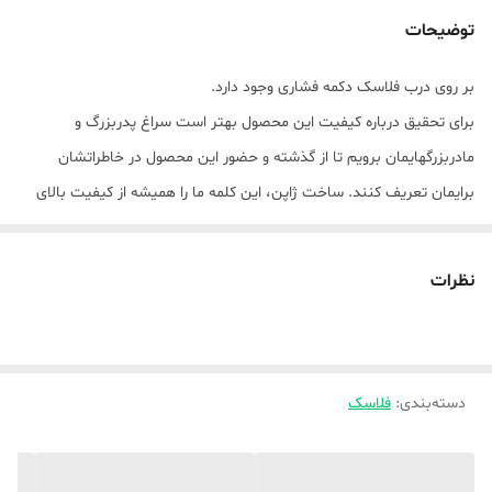
توضیحات
بر روی درب فلاسک دکمه فشاری وجود دارد.
برای تحقیق درباره کیفیت این محصول بهتر است سراغ پدربزرگ و
مادربزرگهایمان برویم تا از گذشته و حضور این محصول در خاطراتشان
برایمان تعریف کنند. ساخت ژاپن، این کلمه ما را همیشه از کیفیت بالای
یک محصول آگاه می سازد، فلاسک پیکوک نیز بیش از 70 سال است که در
کشور ژاپن تولید و به بازارهای جهانی عرضه می گردد. این مدل فلاسک
نظرات
پیکوک جز محصولات رده بالای این شرکت از نظر کیفیت تولید می باشد .
Made in Japan در نقاط مختلف محصول حک شده و قابل روئیت می
باشد. فلاسک پیش روی شما از بدنه استنلس استیل ضد زنگ ( فولاد ضد
دسته‌بندی
:
فلاسک
زنگ) تولید گردیده که باعث می گردد علاوه بر طول عمر بیشتر زیبایی آن را
دوچندان نماید. مخزن این فلاسک از با کیفیت ترین شیشه کشور ژاپن
ساخته شده است. فلاسک دارای مخزن شیشه ای از نظر بهداشتی عملکرد