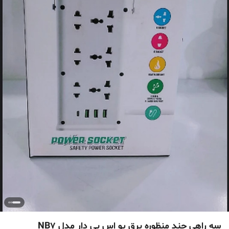
سه راهی چند منظوره برق یو اس بی دار مدل NB7