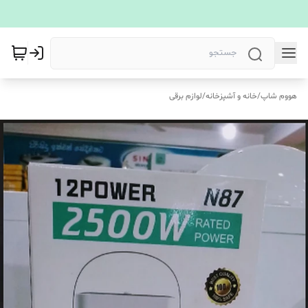
هووم شاپ
/
خانه و آشپزخانه
/
لوازم برقی