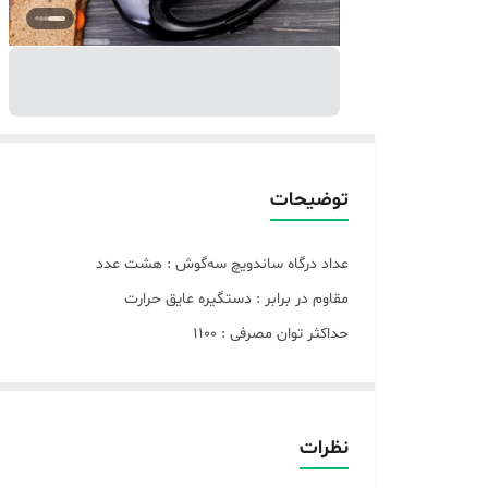
توضیحات
عداد درگاه ساندویچ‌ سه‌گوش : هشت عدد
مقاوم در برابر : دستگیره عایق حرارت
حداکثر توان مصرفی : 1100
طول سیم : 90 سانتی متر
وزن : 6000 گرم
ابعاد : 36x31x15 سانتی‌متر
نظرات