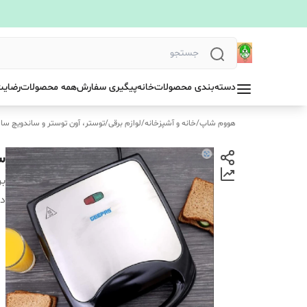
دسته‌بندی محصولات
خانه
پیگیری سفارش
همه محصولات
رضایت
هووم شاپ
/
خانه و آشپزخانه
/
لوازم برقی
/
توستر، آون توستر و ساندویچ ساز
سا
بر
دس