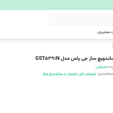
 مشتریان
ندویچ ساز جی پاس مدل GST5391N
ند:
جیپاس
ته‌بندی
:
توستر، آون توستر و ساندویچ ساز