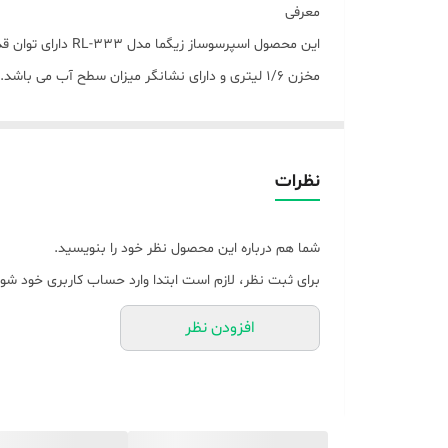
معرفی
مخزن 1/6 لیتری و دارای نشانگر میزان سطح آب می
هست. در قسمت جلو این محصول یک سینی تعبیه شده جهت ج
تولید کف شیر هم دارد. همراه این محصول یک تمپر قهوه م
نظرات
معدنی یا آب تسویه شده استفاده گردد چون باعث افزایش 
مشخصات
شما هم درباره این محصول نظر خود را بنویسید.
مشخصات
برای ثبت نظر، لازم است ابتدا وارد حساب کاربری خود شوی
حجم مخزن آب
افزودن نظر
۱۶۰۰ میلی لیتر
امکانات اسپرسوساز
تولید کف شیر
حالت آماده به کار