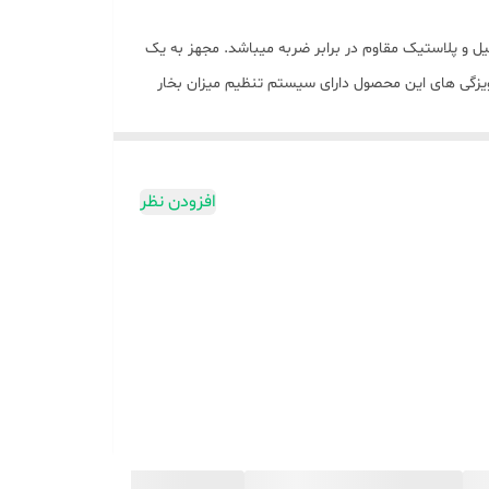
20 میباشد. جنس بدنه این محصول از ترکیب استیل و پلاستیک مقاوم در برابر ضربه میباشد. مجهز به یک
گر ویزگی های این محصول دارای سیستم تنظیم میزان بخار
به راحتی بر روی میز آشپزخانه یا در محل کار
جاسازی میشود، بدون اشغال کردن فضای اضافی محیط. دارای ظاهری زیبا و قابیلیت استفاده از پودر قهوه را دارد. اسپرسوساز زیگما RL-333 مجهز به سیستم تنظیم غلظت قهوه میباشد و قابیلیت
 توصیه میشود در هنگام استفاده از محصول حتما از آب
افزودن نظر
 رسوب به داخل دستگاه نفوذ کند.