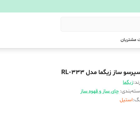
 مشتریان
پرسو ساز زیگما مدل RL-333
ند:
زیگما
ته‌بندی
:
چای ساز و قهوه ساز
نگ
:
استیل