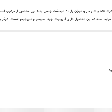
این محصول اسپرسوساز زیگما مدل RL-333 دارای توان قدرت 850 وات و دارای میزان بار 
 باشد. موارد استفاده این محصول دارای قابیلیت تهیه اسپرسو و کاپوچینو هست. دی
لوگیری از چکه شدن مواد بر روی دستگاه. ابعاد این محصول به طوری هست که 
یباشد و همچنین قابیلیت تنظیم میزان استفاده از اسپرسور یک نفره یا دو نفره.
طول عمر محصول میشود. به دلیل وجود املاح و رسوب در آب لوله ، باعث میشود
د.