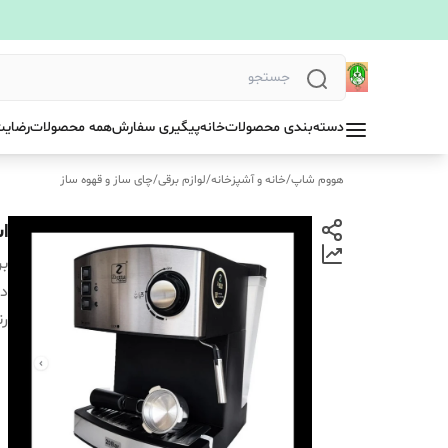
دسته‌بندی محصولات
خانه
پیگیری سفارش
همه محصولات
رضایت
هووم شاپ
/
خانه و آشپزخانه
/
لوازم برقی
/
چای ساز و قهوه ساز
اس
بر
دس
ر