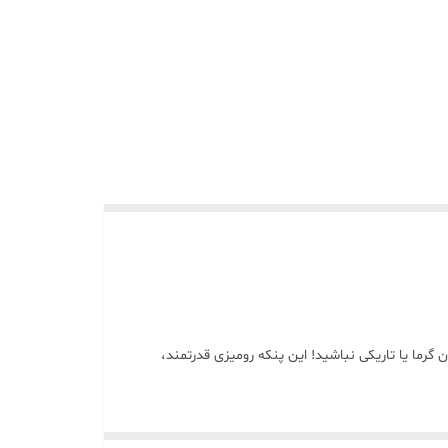
رای روزهای گرم و قطعی برق هستید؟ با پنکه خورشیدی رومیزی ۱۲ اینچی ایزی پاور مدل EP-2112A، دیگر نگران گرما یا تاریکی نباشید! این پنکه رومیزی قدرتمند،