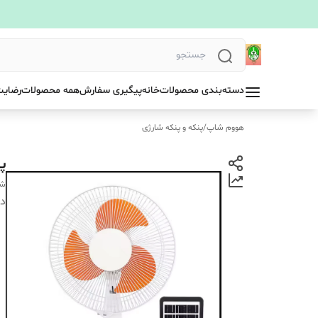
دسته‌بندی محصولات
خانه
پیگیری سفارش
همه محصولات
رضایت
هووم شاپ
/
پنکه و پنکه شارژی
پن
شا
دس