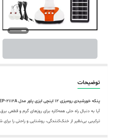
توضیحات
پنکه خورشیدی رومیزی ۱۲ اینچی ایزی پاور مدل EP-2112A: نسیمی خنک و نوری پایدار، در هر زمان و مکانی!
ترکیبی بی‌نظیر از خنک‌کنندگی، روشنایی و راحتی را برای شم
چرا پنکه ایزی پاور EP-2112A انتخاب ایده‌آل شماست؟