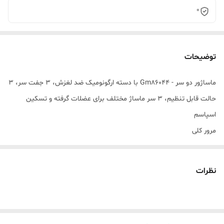
0
توضیحات
ماساژور دو سر - Gm86044 با دسته ارگونومیک ضد لغزش، ۳ ​​جفت سر، ۳
حالت قابل تنظیم، ۳ سر ماساژ مختلف برای عضلات گرفته و تسکین
اسپاسم
مرور کلی
بعد از ماساژ با ماساژور دو سر جیپاس، خوابی آرام و بدون درد داشته
باشید. اگر شما یا یکی از اعضای خانواده‌تان بعد از یک روز طولانی در محل
نظرات
کار احساس استرس، خستگی یا درد می‌کنید، ماساژور برقی ضربه‌ای
جیپاس هدیه‌ای عالی برای استفاده در خانه، محل کار و هر جای دیگر است.
این ماساژور برقی ضربه‌ای دارای موتور قدرتمندی است و از پلاستیک ABS با