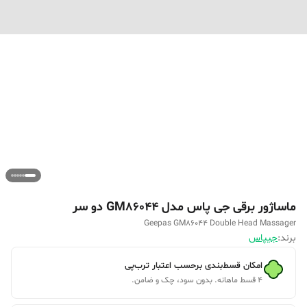
ماساژور برقی جی پاس مدل GM86044 دو سر
Geepas GM86044 Double Head Massager
برند:
جیپاس
امکان قسط‌بندی برحسب اعتبار ترب‌پی
۴ قسط ماهانه. بدون سود، چک و ضامن.