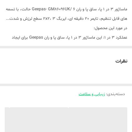
ماساژور 3 در 1 پا، ساق پا و ران Geepas- GM86096UK/ 6 حالت، با تسمه
های قابل تنظیم، تایمر 20 دقیقه ای، ایربگ 2x2، 3 سطح لرزش و شدت...
در مورد این محصول:
عملکرد 3 در 1: این ماساژور 3 در 1 پا، ساق پا و ران Geepas برای ایجاد
آرامش عمیق و تسکین درد برای افرادی که از درد عضلات، تورم یا خستگی
رنج می برند و بهبود گردش خون و کاهش تنش از پاهای شما طراحی شده
نظرات
است.
6 حالت: از آرامش ملایم تا فشار عمیق بافت، می توانید بین 6 حالت
مختلف جابجا شوید تا شدت کامل را برای تسکین نهایی پیدا کنید.
دسته‌بندی
:
زیبایی و سلامت
تایمر: خاموش شدن خودکار 20 دقیقه ای داخلی یک جلسه ماساژ ایمن و
کنترل شده را تضمین می کند.
کیسه های هوا: این ماساژور که با کیسه های هوای 2×2 طراحی شده است،
با تقلید از تکنیک های ماساژ حرفه ای، عضلات شما را به آرامی فشرده و آزاد
می کند. این به تحریک گردش خون، کاهش تورم و رفع سفتی عضلات کمک