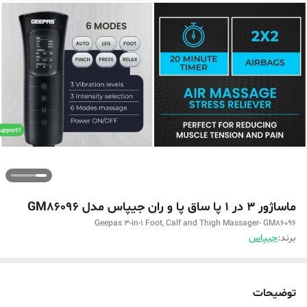
ماساژور 3 در 1 پا ساق پا و ران جیپاس مدل GM86096
Geepas 3-in-1 Foot, Calf and Thigh Massager- GM86096
برند:
جیپاس
توضیحات