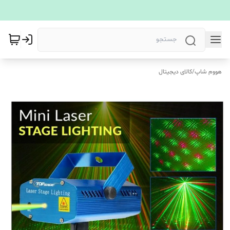
هووم شاپ
/
کالای دیجیتال