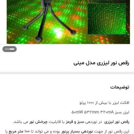
رقص نور لیزری مدل مینی
توضیحات
افکت لیزر با بیش از 1000 پرتو
لیزر سبز 50mW 532mm 320mA
رقص نور لیزری
در نوردهی
سبز و قرمز
با قابلیت
چرخش نور
می باشد.
این رقص نور از جهت
نوردهی بسیار پرنور
بوده و می تواند تا
100 متر مربع
را