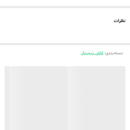
روشن کند.
کلید تعبیه شده روی دستگاه جهت تغییر حالت دارای
سه مود
نظرات
متفاوت
است.
دسته‌بندی
:
کالای دیجیتال