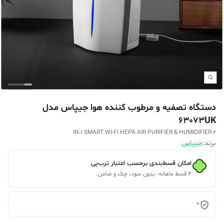
دستگاه تصفیه و مرطوب کننده هوا جیپاس مدل
63073UK
2-IN-1 SMART WI-FI HEPA AIR PURIFIER & HUMIDIFIER
برند:
جیپاس
امکان قسط‌بندی برحسب اعتبار ترب‌پی
۴ قسط ماهانه. بدون سود، چک و ضامن.
0