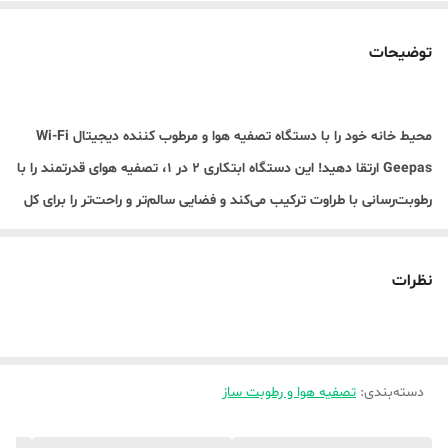
توضیحات
محیط خانه خود را با دستگاه تصفیه هوا و مرطوب کننده دیجیتال Wi-Fi
Geepas ارتقا دهید! این دستگاه ابتکاری 2 در 1، تصفیه هوای قدرتمند را با
رطوبت‌رسانی با طراوت ترکیب می‌کند و فضایی سالم‌تر و راحت‌تر را برای کل
خانواده شما ایجاد می‌کند.
هوای پاک و رطوبت مطلوب، همه در یک دستگاه:
نظرات
فیلتراسیون پیشرفته HEPA: به طور موثر گرد و غبار، مواد آلرژی زا، شوره
حیوانات خانگی، دود و سایر آلاینده های موجود در هوا را از بین می برد و
باعث تنفس تمیزتر و سالم تر می شود.
دسته‌بندی
:
تصفیه هوا و رطوبت ساز
کنترل رطوبت هوشمند: به طور خودکار سطوح رطوبت را کنترل و تنظیم می
کند و تعادل راحت و سالم (بین 30 تا 60 درصد) را برای جلوگیری از خشکی