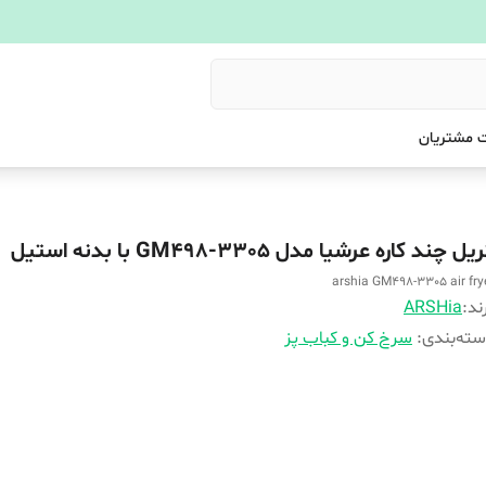
 مشتریان
یل چند کاره عرشیا مدل GM498-3305 با بدنه استیل
arshia GM498-3305 air fry
ند:
ARSHia
ته‌بندی
:
سرخ کن و کباب پز