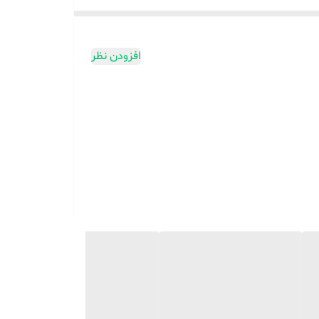
مواد مضری مانند PFOA، کادمیوم و سرب است که باعث حفظ سلامت غذا می‌شود.ابعاد بیرونی دستگاه جمع‌وجور است (ارتفاع 27 سانت، طول 40 سانت، عرض 38 سانت) و صفحه گریل آن نیز با
رض 26 سانت فضای مناسبی برای پخت انواع غذاها فراهم می‌کند. این دستگاه با طراحی شیک و زیبا و همچنین 18 ماه ضمانت، از محصولات با کیفیت برند آلمانی عرشیا است که
افزودن نظر
و ویژگی‌های برجسته، به شما کمک می‌کند که غذاهایی
ق‌تر اقدام به
خرید
این دستگاه کنید.