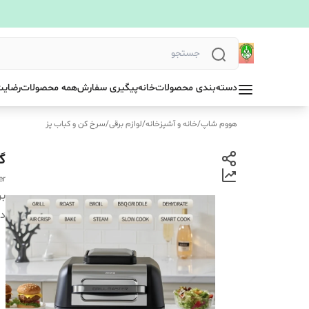
دسته‌بندی محصولات
خانه
پیگیری سفارش
همه محصولات
رضایت
هووم شاپ
/
خانه و آشپزخانه
/
لوازم برقی
/
سرخ کن و کباب پز
گر
er
بر
دس