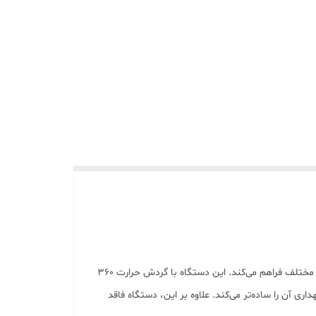
سرخ کن و گریل مستر عرشیا مدل GM498-3305 یک دستگاه همه‌کاره با توان گرمایشی 1750 وات است که امکان پخت متنوع را با 10 منوی مختلف فراهم می‌کند. این دستگاه با گردش حرارت 360
 آن را ساده‌تر می‌کند. علاوه بر این، دستگاه فاقد