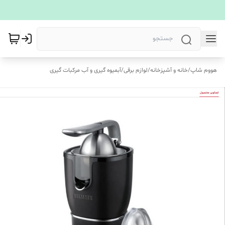
هووم شاپ
/
خانه و آشپزخانه
/
لوازم برقی
/
آبمیوه گیری و آب مرکبات گیری