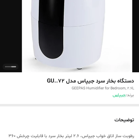
دستگاه بخار سرد جیپاس مدل GU..72
GEEPAS Humidifier for Bedroom, 2.6L
برند:
جیپاس
توضیحات
رطوبت ساز اتاق خواب جیپاس، 2.6 لیتر بخار سرد با قابلیت چرخش 360