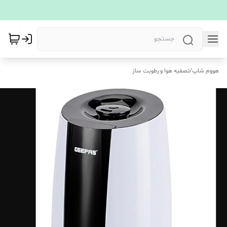
هووم شاپ
/
تصفیه هوا و رطوبت ساز