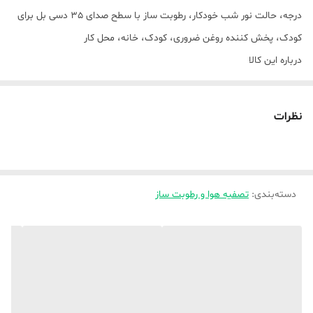
درجه، حالت نور شب خودکار، رطوبت ساز با سطح صدای 35 دسی بل برای
کودک، پخش کننده روغن ضروری، کودک، خانه، محل کار
درباره این کالا
ظرفیت: رطوبت‌ساز اولتراسونیک دارای مخزن آب ۲.۶ لیتری برای کارکرد
مداوم و طولانی مدت است و سطح رطوبت ثابتی را فراهم می‌کند. مخزن را
نظرات
می‌توان از بالا دوباره پر کرد که آن را بدون دردسر و بدون کثیف‌کاری می‌کند.
نازل چرخشی ۳۶۰ درجه: نازل ۳۶۰ درجه به شما امکان می‌دهد جهت مه را
مطابق با تنظیمات خود تنظیم کنید.
دسته‌بندی
:
تصفیه هوا و رطوبت ساز
پنل لمسی، دو سرعته: پنل لمسی استفاده و کنترل آسان را ارائه می‌دهد.
دارای تنظیمات خروجی مه در ۲ سرعت است و می‌تواند متناسب با نیاز شما
تنظیم شود.
ویژگی‌های ایمنی: ویژگی توقف خودکار به طور خودکار هنگامی که سطح آب
کم است یا هنگامی که مخزن از پایه برداشته می‌شود خاموش می‌شود تا
ایمنی را تضمین کند.