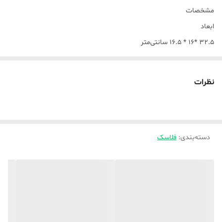
مشخصات
ابعاد
۳۲.۵ *۱۶ * ۱۶.۵ سانتی‌متر
وزن خالی
۱۳۰۰ گرم
نظرات
وزن پر
۲۴۰۰ گرم
جنس بدنه
ورق فلزی
دسته‌بندی
:
فلاسک
نوع عایق
شیشه
نوع خروجی آب
ضامنی
نوع دهانه