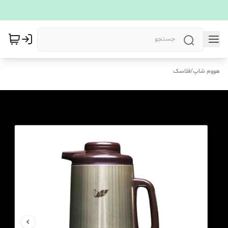
هووم شاپ
/
فلاسک