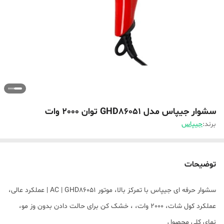
سشوار جیپاس مدل GHD86051 توان 2000 وات
برند:
جیپاس
توضیحات
سشوار حرفه ای جیپاس با تمرکز بالا، موتور AC | GHD86051 | عملکرد عالی،
عملکرد کول شات، 2000 وات، ، خشک کن برای حالت دادن بدون وز مو،
نمای کلی محصول