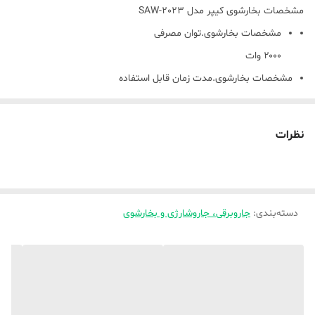
مشخصات بخارشوی کیپر مدل SAW-2023
مشخصات بخارشوی.توان مصرفی
۲۰۰۰ وات
مشخصات بخارشوی.مدت زمان قابل استفاده
مدت زمان استفاده : 55 ، 45 گرم در دقيقه
مشخصات بخارشوی.مناسب برای شست‌و‌شوی
نظرات
دیوار،شیشه،زمین
مشخصات بخارشوی.ظرفیت مخزن آب
۱.۵ لیتر
دسته‌بندی
:
جاروبرقی، جاروشارژی و بخارشوی
مشخصات بخارشوی.مدت زمان مورد نیاز برای تولید بخار
9 دقیقه
ویژگی ها
ویژگی ها.سایر ویژگی ها برس مخصوص تمیز کننده سطوح برس های گرد
چند منظوره حداکثر دما 130 درجه سانتی‌گرادلوله تزریق بخارلوله خرطومی