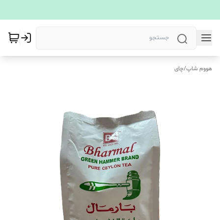
هووم شاپ
/
چای