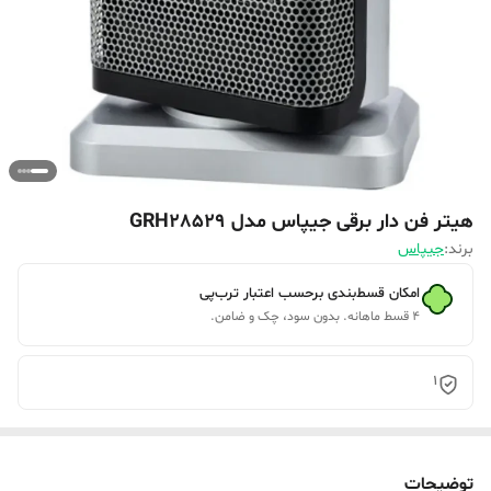
هیتر فن دار برقی جیپاس مدل GRH28529
برند:
جیپاس
امکان قسط‌بندی برحسب اعتبار ترب‌پی
۴ قسط ماهانه. بدون سود، چک و ضامن.
1
توضیحات