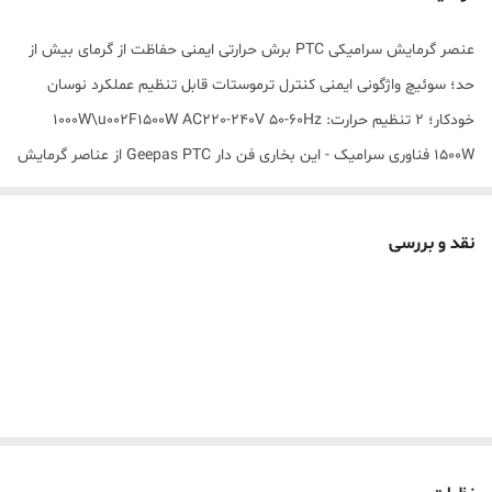
عنصر گرمایش سرامیکی PTC برش حرارتی ایمنی حفاظت از گرمای بیش از
حد؛ سوئیچ واژگونی ایمنی کنترل ترموستات قابل تنظیم عملکرد نوسان
خودکار؛ 2 تنظیم حرارت: 1000W\u002F1500W AC220-240V 50-60Hz
1500W فناوری سرامیک - این بخاری فن دار Geepas PTC از عناصر گرمایش
سرامیکی پیشرفته استفاده می کند که گرمایش سریعتر و کارآمدتری را
نسبت به بخاری های سنتی ارائه می دهد. این بخاری برقی برای گرم نگه
نقد و بررسی
داشتن شما در زمستان امسال عالی است 2 تنظیمات برق، نوسان و حالت
فقط فن - شامل تنظیمات توان 1500 وات (بالا) و 1000 وات (کم) و همچنین
حالت نوسان خودکار برای گرم کردن اتاق ها و فضاهای بزرگتر. ترموستات
قابل تنظیم - یک کنترل ترموستات با کاربری آسان و کاملاً قابل تنظیم در
مینی هیتر تعبیه شده است تا دمای اطراف را کنترل کند و از گرمایش و
بهره وری انرژی بهینه اطمینان حاصل کند. قابل حمل - طراحی جمع و جور
سبک وزن به بخاری اجازه می دهد تا به راحتی به هر جایی که بیشتر به آن