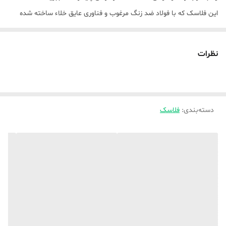
این فلاسک که با فولاد ضد زنگ مرغوب و فناوری عایق خلاء ساخته شده
است، نوشیدنی‌های شما را تا 12 ساعت گرم نگه می‌دارد. فلاسک خلاء
Theolopopo Thermos که در اندازه 1.9 لیتری موجود است، برای سفر،
نظرات
محل کار، استفاده در منزل و فعالیت‌های خارج از منزل عالی است. بادوام،
ضد نشت و شیک - این انتخاب ایده‌آل شما برای آبرسانی روزانه در سبک
زندگی فعال قطر است.
دسته‌بندی
:
ویژگی‌های کلیدی:
فلاسک
فناوری عایق خلاء پیشرفته
دمای گرم یا سرد را تا 12 ساعت حفظ می‌کند
ساخت فولاد ضد زنگ مرغوب
ضد نشت، بادوام و حمل آسان
طراحی زیبا و کاربردی
موجود در اندازه 1.0 لیتری
مناسب برای چای، قهوه، آب گرم و موارد دیگر