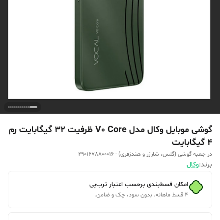
گوشی موبایل وکال مدل V0 Core ظرفیت 32 گیگابایت رم
4 گیگابایت
در جعبه گوشی (گلس، شارژر و هندزفری) - 2901678800016
برند:
وکال
امکان قسط‌بندی برحسب اعتبار ترب‌پی
۴ قسط ماهانه. بدون سود، چک و ضامن.