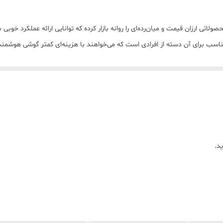
لاتی ارزان قیمت و میان‌رده‌ای را روانه بازار کرده که توانایی ارائه عملکرد خوب
ناسب برای آن دسته از افرادی است که می‌خواهند با هزینه‌ای کمتر گوشی هوشمندی 
فعالیت‌های روزانه را داشته باشد. این گوشی به صفحه‌نمایش با ابعاد 6.5 اینچ 
اجرای فعالیت‌های روزمره و برنامه‌های کاربردی دارد. انتخاب بسیار خوب باتری با م
د.
 قیمتی هستند که در کنار بهره بردن از مشخصات فنی مناسب، عملکرد خوبی در اجر
این زمینه محصولات جذاب و مقرون به‌صرفه‌ای را روانه بازار کرده که ویکو T10 یکی از این گوشی‌های اقتص
نمای رو‌به‌رویی صفحه‌نمایش یکدست با حاشیه نه‌چندان کم را شاهد هستیم که ۸۲.۱ درصد از نمای
ر دوربین سلفی را در خود جای داده است.