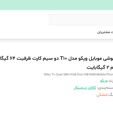
 مشتریان
گوشی موبایل ویکو مدل T10
گیگابایت
Wiko T10 Dual SIM 64GB And 2GB RAM Mobile Pho
ند:
ویکو
ته‌بندی
:
کالای دیجیتال
نگ
:
مشکی