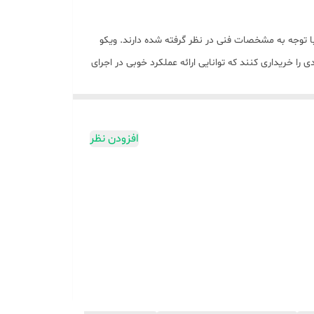
ی با توجه به مشخصات فنی در نظر گرفته شده دارند. ویکو
را خریداری کنند که توانایی ارائه عملکرد خوبی در اجرای
و رزولوشن 720×1600 پیکسل مجهز شده است. طراحی ناچ واتردراپ برای صفحه‌نمایش در نظر گرفته شده که بریدگی
قطره‌ای شکل ناچ در قسمت بالایی و مرکزی صفحه‌نمایش، سنسور دوربین سلفی با رزولوشن 5 مگاپیکسل مجهز شده است. در قسمت پشتی هم یک سنسور دوربین اصلی با رزولوشن 13 مگاپیکسل
در نظر گرفته شده که برای ثبت تصاویر در نور روز، عملکرد قابل قبولی دارد. پردازنده هلیو A22 مدیاتک چهار هسته‌ای با توانایی ارائه حداکثر فرکانس کاری 2.0 گیگاهرتز، عملکرد کاملا قابل قبولی در
افزودن نظر
یزان ظرفیت 5000 میلی‌‌آمپر‌ساعت هم امکان استفاده نزدیک به دو روز را در شرایط استفاده معمولی از این گوشی
ای فعالیت‌های روزمره داشته باشند. برند ویکو هم در
ادی است. ویکو از طراحی ساده، اما کاربر پسندی را برای این گوشی در نظر گرفته است. در
 رو‌به‌رویی را به خودش اختصاص داده است. طراحی ناچ واتردراپ یا همان قطره‌ای هم با بریدگی