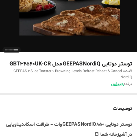
توستر دو‌تایی GEEPAS NordiQ مدل GBT36560UK-CR
GEEPAS 2 Slice Toaster 6 Browning Levels Defrost Reheat & Cancel 850W
NordiQ
برند:
جیپاس
توضیحات
توستر دو‌تایی GEEPAS NordiQ 850 وات – ظرافت اسکاندیناویایی
در آشپزخانه شما 🍞