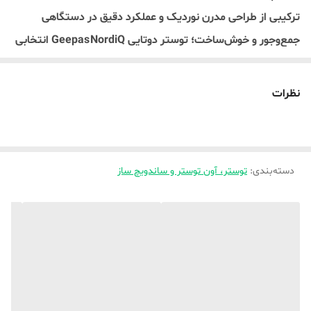
ترکیبی از طراحی مدرن نوردیک و عملکرد دقیق در دستگاهی
جمع‌وجور و خوش‌ساخت؛ توستر دو‌تایی Geepas NordiQ انتخابی
ایده‌آل برای صبحانه‌ای سریع، سالم و دل‌چسب است.
🌿 ویژگی‌های کلیدی:
نظرات
طراحی نویٔر نوردیک
با بدنه مات و جزئیات طرح چوب، هارمونی کامل میان زیبایی و
کارایی را به آشپزخانه‌تان می‌آورد. این مدل از سری NordiQ است
دسته‌بندی
:
توستر، آون توستر و ساندویچ ساز
و می‌توان آن را با کتری و مایکروویو هم‌طرح ست کرد.
ظرفیت ۲ اسلایس
هر بار دو عدد نان برشته و طلایی—با گرمادهی یکنواخت و کنترل
دقیق سطح برشته‌شدن؛ مناسب برای صبحانه یا میان‌وعده‌ای
خوش‌طعم.
۶ مرحله تنظیم برشته‌گی