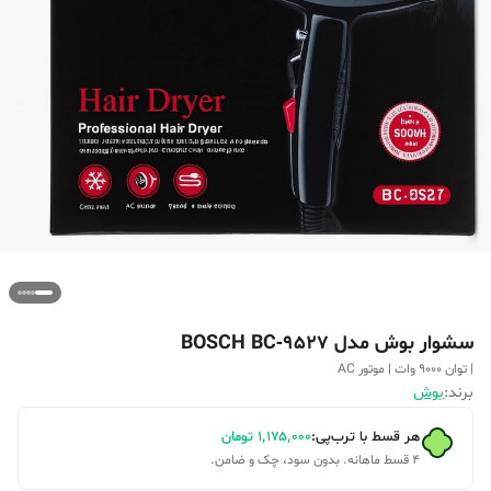
سشوار بوش مدل BOSCH BC‑9527
| توان 9000 وات | موتور AC
برند:
بوش
هر قسط با ترب‌پی:
۱٬۱۷۵٬۰۰۰
تومان
۴ قسط ماهانه. بدون سود، چک و ضامن.