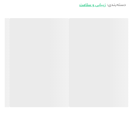
دسته‌بندی
:
زیبایی و سلامت
2 سرعت باد
دکمه باد سرد مستقل (Independent Cool Shot)
ولتاژ ورودی AC220V – 50Hz
استانداردها:GB4706.1 – GB4706.15 – GB4343.1 –
GB17625.1
مناسب برای موهای حساس، براق و سالم
طراحی ارگونومیک و خوش‌دست
محافظت بیشتر برای داشتن موهای سالم‌تر و درخشان‌تر
⚡ ویژگی‌های مهم
فشار باد قوی مناسب براشینگ حرفه‌ای
گرم شدن سریع و یکنواخت
عملکرد دقیق برای خشک‌کردن سریع
کیفیت ساخت بالا