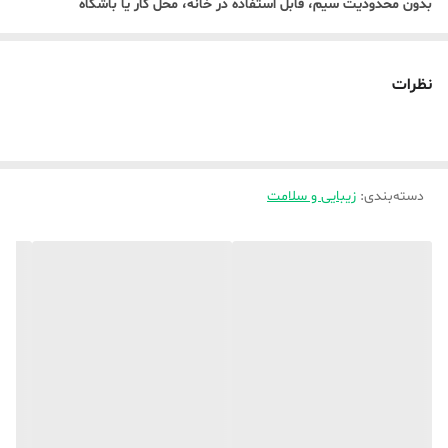
بدون محدودیت سیم، قابل استفاده در خانه، محل کار یا باشگاه
✅ ۴ سری قابل تعویض (4 Interchangeable Heads)
مناسب برای ماساژ نقاط مختلف بدن با کاربردهای متنوع
نظرات
✅ قدرت بالا با موتور 3000RPM
کمک به کاهش خستگی عضلات و ریلکس شدن بدن
✅ ۴ سطح سرعت قابل تنظیم
دسته‌بندی
:
زیبایی و سلامت
قابل استفاده برای ماساژ ملایم تا قوی، متناسب با نیاز شما
✅ طراحی سبک و کامپکت
حمل آسان، خوش‌دست و مناسب استفاده طولانی‌مدت
📌 مناسب برای نواحی مختلف بدن:
گردن، شکم، سینه، ران، باسن و فک
📦 محتویات جعبه:
دستگاه ماساژور
۴ سری ماساژ مختلف