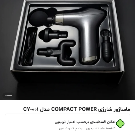
ماساژور شارژی COMPACT POWER مدل CY-001
امکان قسط‌بندی برحسب اعتبار ترب‌پی
۴ قسط ماهانه. بدون سود، چک و ضامن.