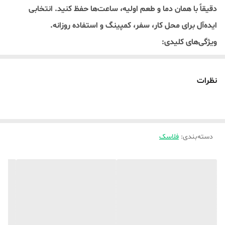
دقیقاً با همان دما و طعم اولیه، ساعت‌ها حفظ کنید. انتخابی
ایده‌آل برای محل کار، سفر، کمپینگ و استفاده روزانه.
ویژگی‌های کلیدی:
✅ نگهداری دمای گرم و سرد تا 24 ساعت – قهوه داغ یا نوشیدنی
خنک، تا آخرین جرعه
نظرات
✅ استیل ضدزنگ باکیفیت (داخل و خارج) – بدون شیشه، کاملاً
نشکن
✅ عایق دو‌جداره خلأ (Double Wall Vacuum Insulation)
دسته‌بندی
:
فلاسک
✅ درپوش کاملاً ضد نشت (Leak‑Proof) – بدون نگرانی از ریختن
مایع
✅ ظرفیت بالا 1.0 لیتر – مناسب کل روز
✅ بدون انتقال طعم و بو – نوشیدن سالم و طبیعی
✅ دست‌گرفتن راحت و حمل آسان
✅ طراحی شیک و رنگ مشکی مدرن