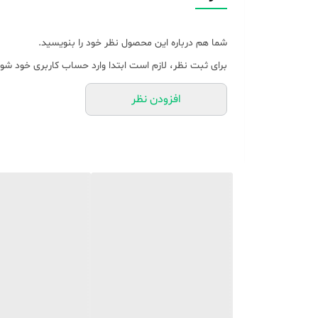
✅ آماده‌سازی پوست قبل از آرایش
✅ کمک به کاهش خشکی پوست و باز شدن سینوس‌ها
شما هم درباره این محصول نظر خود را بنویسید.
اگر به دنبال پوستی شفاف، لطیف و سالم هستید، Geepas GFS63041 انتخابی ایده‌آل برای مراقبت حرفه‌ای در خانه است 💆‍♀️✨
برای ثبت نظر، لازم است ابتدا وارد حساب کاربری خود شوی
افزودن نظر
پاک می کند تا پوستی درخشان و کشسان داشته باشد. منا
CLEAR SINUSES - این بخار شوی صورت با سو
علاوه بر بخارشوی صورت برای تمیز کردن عمیق صورت، این
بریزید.
فناوری 
گرم اصلی است. پس از پر کردن با آب مشخص و روشن کردن آن، در عرض 50 ثانیه از یک غبار قوی و آرام بخش لذت ببرید. استراحت کنید و حد
نشانگر برق و قطع خودکار - دارای نشانگر روشن/خاموش ه
خاموش است، لطفاً برق را قطع کرده و آب اضافه کنید.