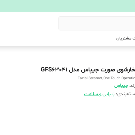
 مشتریان
ارشوی صورت جیپاس مدل GFS63041
Facial Steamer, One Touch Operati
ند:
جیپاس
ته‌بندی
:
زیبایی و سلامت