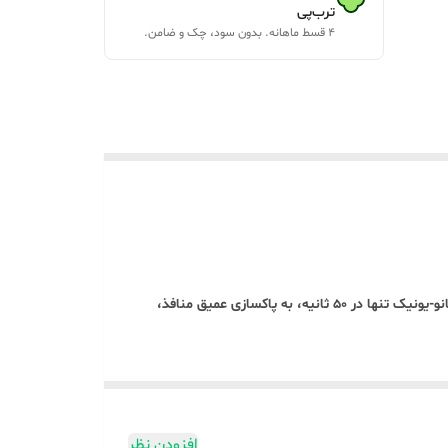
ترب‌پی
۴ قسط ماهانه. بدون سود، چک و ضامن.
با بخور صورت نانو-یونیک جیپاس GFS63041، طراوت و شادابی را به روتین مراقبت پوست خود بیاورید. این دستگاه با تولید بخار فوق‌ریز نانو-یونیک تنها در ۵۰ ثانیه، به پاکسازی عمیق منافذ،
افزودن نظر