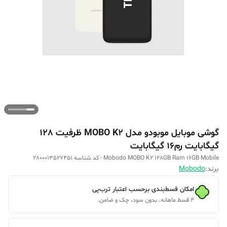
گوشی موبایل موبودو مدل MOBO K2 ظرفیت 128
گیگابایت رم16 گیگابایت
Mobodo MOBO K2 128GB Ram 16GB Mobile - کد شناسه 2800013527451
برند:
Mobodo
امکان قسط‌بندی برحسب اعتبار ترب‌پی
۴ قسط ماهانه. بدون سود، چک و ضامن.