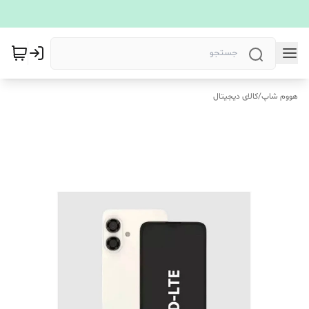
هووم شاپ
/
کالای دیجیتال