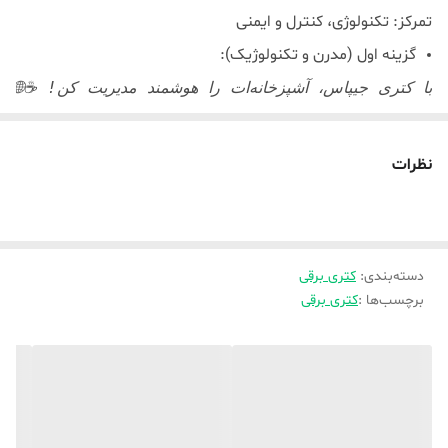
تمرکز: تکنولوژی، کنترل و ایمنی
گزینه اول (مدرن و تکنولوژیک):
با کتری جیپاس، آشپزخانه‌ات را هوشمند مدیریت کن! ☕️🌐
وقت آن رسیده که حتی برای جوش آوردن آب هم از تکنولوژی روز استفاده کنی. کتری برقی GK38034 جیپاس فقط یک وسیله ساده نیست؛ یک دس
نظرات
دقت مهندسی: مجهز به کنترلر STRIX برای طول عمر و ایمنی حداکثری.
نمایشگر دیجیتال: دمای دقیق آب را لحظه به لحظه ببین.
طراحی دوجداره: بدنه بیرونی همیشه خنک و ایمن (Anti-Scald).
دسته‌بندی
:
کتری برقی
بهداشت کامل: مخزن استیل یکپارچه و بدون درز برای

برچسب‌ها :
کتری برقی
استیل ضد زنگ – این کتری برقی از فولاد ضد زنگ ساخته شده
است و با دوام آن متمایز می شود و یک وسیله آشپزخانه سالم
برای گرم کردن آب می سازد و همچنین تمیز کردن آن بسیار
آسان است.