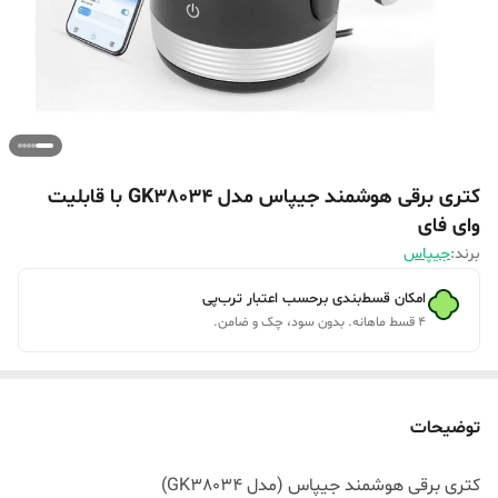
کتری برقی هوشمند جیپاس مدل GK38034 با قابلیت
وای فای
برند:
جیپاس
امکان قسط‌بندی برحسب اعتبار ترب‌پی
۴ قسط ماهانه. بدون سود، چک و ضامن.
توضیحات
کتری برقی هوشمند جیپاس (مدل GK38034)