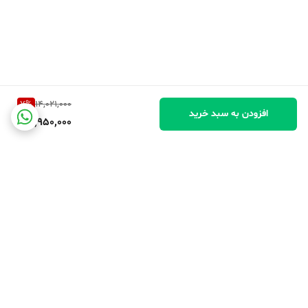
7
%
14,021,000
افزودن به سبد خرید
12,950,000
برگشت به بالا