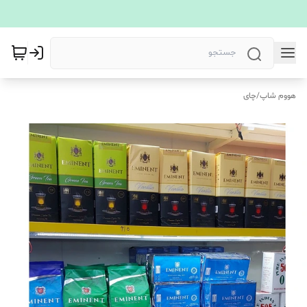
هووم شاپ
/
چای