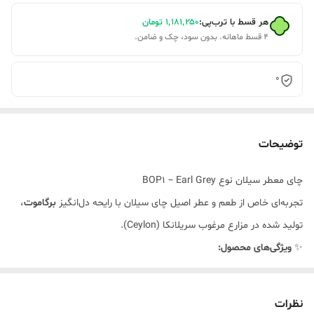
هر قسط با ترب‌پی:
۱٬۱۸۱٬۲۵۰
تومان
۴ قسط ماهانه. بدون سود، چک و ضامن.
0
توضیحات
چای معطر سیلان نوع BOP1 – Earl Grey
تجربه‌ای خاص از طعم و عطر اصیل چای سیلان با رایحه دل‌انگیز
برگاموت
،
تولید شده در مزارع مرغوب سریلانکا (Ceylon).
✨
ویژگی‌های محصول:
چای سیلان دست‌چین شده از بهترین ارتفاعات سریلانکا
فرآوری تخصصی برای حفظ رنگ طلایی و طعم ملایم و ماندگار
نظرات