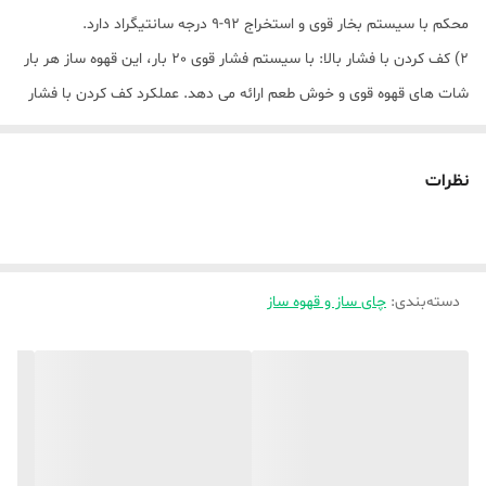
محکم با سیستم بخار قوی و استخراج 92-9 درجه سانتیگراد دارد.
2) کف کردن با فشار بالا: با سیستم فشار قوی 20 بار، این قهوه ساز هر بار
شات های قهوه قوی و خوش طعم ارائه می دهد. عملکرد کف کردن با فشار
بالا کفی کرمی، کف آلود و مخملی برای کاپوچینو و لاته شما ایجاد می کند.
3) سیستم آسیاب سوخاری مخروطی: آسیاب مخروطی یکپارچه به شما
نظرات
امکان می دهد اندازه دانه را برای بهترین نتیجه بر اساس نوع لوبیا و
نوشیدنی مورد نظر انتخاب کنید. این دستگاه دارای 30 اندازه آسیاب برای
نیازهای مختلف است.
دسته‌بندی
:
چای ساز و قهوه ساز
4) کنترل دما هوشمند: دستگاه قهوه ساز دارای کنترل دما است و برای قهوه
دشوار حیاتی است و بر نتیجه نهایی و در نهایت طعم تأثیر می گذارد.
5) سیستم دم کردن 58 میلی‌متری: سیستم دم‌آوری حرفه‌ای که ظرف چند
دقیقه قهوه تولید می‌کند به صرفه‌جویی در زمان تهیه قهوه در صبح کمک
می‌کند.
6) گزینه های متعدد: انواع مختلفی از قهوه از جمله موکا، لاته، کاپوچینو،