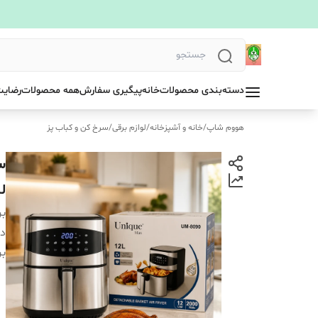
دسته‌بندی محصولات
خانه
پیگیری سفارش
همه محصولات
رضایت
هووم شاپ
/
خانه و آشپزخانه
/
لوازم برقی
/
سرخ کن و کباب پز
ل
بر
دس
بر