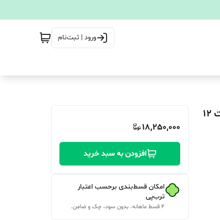
ورود | ثبت‌نام
سرخ‌کن بدون روغن Unique Max مدل UM-8090 - ظرفیت 12
18,250,000
افزودن به سبد خرید
امکان قسط‌بندی برحسب اعتبار
ترب‌پی
۴ قسط ماهانه. بدون سود، چک و ضامن.