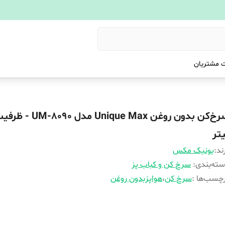
 مشتریان
یتر
ند:
یونیک مکس
ته‌بندی
:
سرخ کن و کباب پز
چسب‌ها :
سرخ کن
،
هواپزبدون روغن