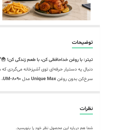
توضیحات
تیتر: با روغن خداحافظی کن، با طعم زندگی کن! 🍟
دنبال یه دستیار حرفه‌ای توی آشپزخانه می‌گردی که
سرخ‌کن بدون روغن
Unique Max
مدل
UM-8090
، 
✅
چرا این مدل؟
ظرفیت غول‌پیکر ۱۲ لیتری:
برای مهمونی‌ها و مرغ
توان ۲۰۰۰ وات واقعی:
سرعت پخت بالا و ترد کنن
نظرات
تکنولوژی Fry Force 360°:
غذا رو با ۹۰٪ چربی کمتر، کاملاً مغزپخت و برشته می‌کنه.
۱۲ برنامه پیش‌فرض:
فقط با یک لمس، استیک، مر
شما هم درباره این محصول نظر خود را بنویسید.