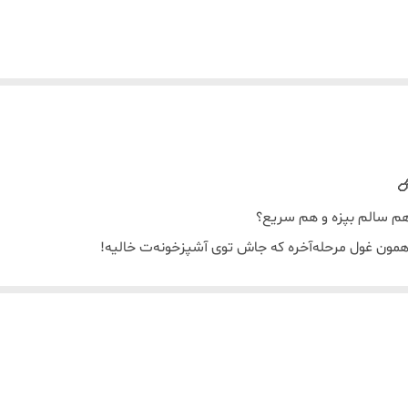
 هم سالم بپزه و هم سریع؟
همون غول مرحله‌آخره که جاش توی آشپزخونه‌ت خالیه!
 درسته عالیه!
دگی بی‌نظیر.
غ، سیب‌زمینی و کلی غذای دیگه رو آماده کن.