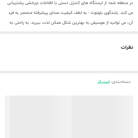
در منطقه شما. از ایستگاه های کنترل دستی با اطلاعات چرخشی پشتیبانی
می کند. بلندگوی بلوتوث - به لطف کیفیت صدای پیشرفته منحصر به فرد
آن، می توانید از موسیقی به بهترین شکل ممکن لذت ببرید. به راحتی به
تلفن/تبلت یا هر دستگاه دارای بلوتوث دیگر متصل می‌شود، همچنین
به‌طور خودکار به آخرین دستگاه متصل متصل می‌شود. استفاده آسان - برق
نظرات
رادیو و آماده به کار، ایستگاه‌های مورد علاقه خود را تنظیم کنید، صدای
دلخواه خود را تنظیم کنید، استراحت خوب انتخاب های عالی برای
سالمندان، افراد مسن و همچنین یک هدیه ایده آل برای والدین! طراحی
دسته‌بندی
:
اسپیکر
قابل حمل - به دلیل دسته حمل قابل حمل آن فقط آن را در هر جایی حمل
کنید. دسته راحت و قاب بیرونی آن از مواد باکیفیت ساخته شده است که
می تواند از موسیقی در حال حرکت بهتر محافظت کند - این رادیو کوچک
قابل حمل توسط یک باتری قابل شارژ داخلی با ظرفیت بالا تغذیه می شود.
به علاوه، دسته حمل دستی حمل آن را با خود آسان تر می کند
پخش کننده رادیویی سبک یکپارچهسازی با سیستمعامل رادیو 3 باند