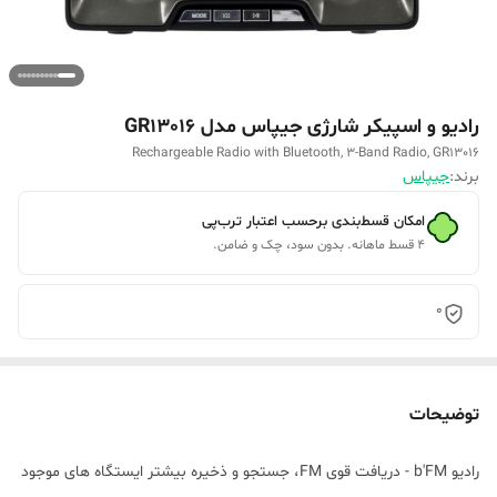
رادیو و اسپیکر شارژی جیپاس مدل GR13016
Rechargeable Radio with Bluetooth, 3-Band Radio, GR13016
برند:
جیپاس
امکان قسط‌بندی برحسب اعتبار ترب‌پی
۴ قسط ماهانه. بدون سود، چک و ضامن.
0
توضیحات
رادیو b'FM - دریافت قوی FM، جستجو و ذخیره بیشتر ایستگاه های موجود