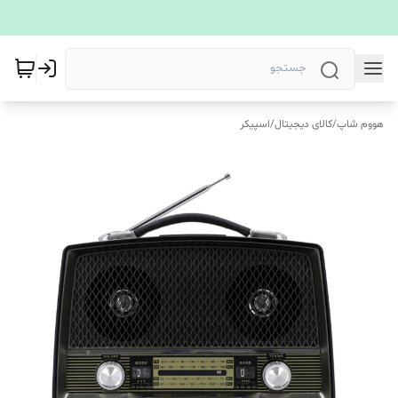
هووم شاپ
/
کالای دیجیتال
/
اسپیکر