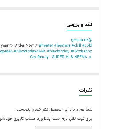
قابلیت تنظیم گرما در سه وضعیت
دارای دکمه ولومی تنظیم سرعت باد
طول سیم : 1 متر
نقد و بررسی
توضیحات:فن هیتر جیپا
@geepasuk
و همچنین قدرت باد ان قابل تنظیم است،علاوه بر اینها بسی
e year ✨ Order Now ⚡️
#heater
#heaters
#chill
#cold
ngvideo
#blackfridaydeals
#blackfriday
#tiktokshop
♬ Get Ready - SUPER-Hi & NEEKA
بخاری برقی ✅هیترفن برقی جیپاس ✅تنظیم درجه حرارت ✅️موتور AC ✅۳حالت فن،گرم و داغ ✅️۴ المنت ✅️محفظ ح
2000 وات
نظرات
شما هم درباره این محصول نظر خود را بنویسید.
برای ثبت نظر، لازم است ابتدا وارد حساب کاربری خود شوی