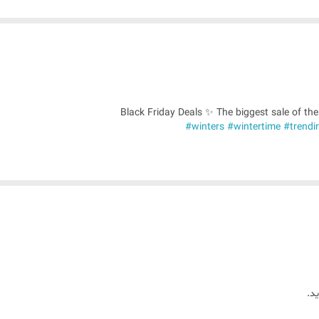
س مدل 28547 یکی از بهترین فن هیتر های بازار میباشد که با توجه به قابلیت های ان این موضوع 
ار سبک و قابل جابجایی با دسته بسیار زیبا است و طراحی فوق العاده زیبای ان بر
Black Friday Deals ✨ The biggest sale of th
#winters
#wintertime
#trendi
رارتی موتور ✅
د.