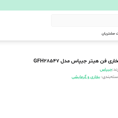
 مشتریان
اری فن هیتر جیپاس مدل GFH28547
ند:
جیپاس
ته‌بندی
:
بخاری و گرمایشی