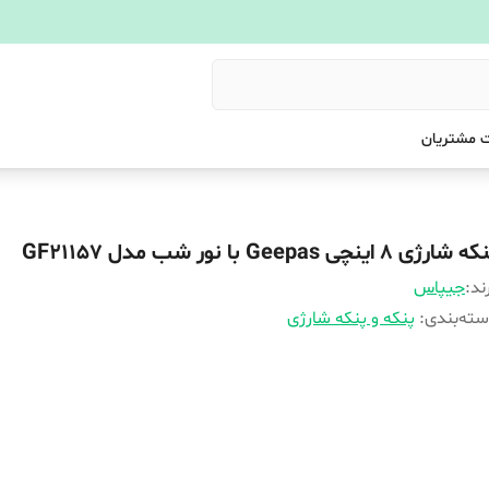
 مشتریان
 شارژی 8 اینچی Geepas با نور شب مدل GF21157
ند:
جیپاس
ته‌بندی
:
پنکه و پنکه شارژی