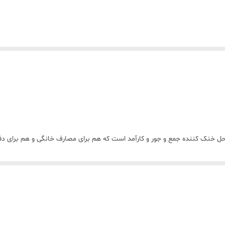
Geepas GF با نور شب یک راه حل خنک کننده جمع و جور و کارآمد است که هم برای مصارف خانگی و ه
جریان هوا را در صورت نیاز هدایت کند.
ه جابجایی آن را آسان می کند.