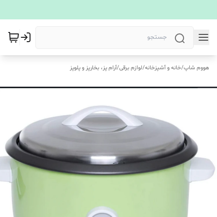
هووم شاپ
/
خانه و آشپزخانه
/
لوازم برقی
/
آرام پز، بخارپز و پلوپز