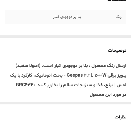
رنگ
بنا بر موجودی انبار
توضیحات
ارسال رنگ محصول ، بنا بر موجودی انبار است. (اصولا سفید)
پلوپز برقی Geepas 4.2L 1600W - پخت اتوماتیک، کارکرد با یک
لمس | برنج، غذا و سبزیجات سالم را بخارپز کنید GRC4321
در مورد این محصول
عملکرد 2 در 1 - این قابلمه دارای 2 عملکرد مختلف یعنی پخت و پز
و گرم نگه داشتن است. این به شما امکان می دهد نحوه تهیه برنج
نظرات
خود را انتخاب کنید. پس از پخت، می توانید با استفاده از عملکرد