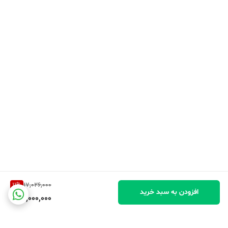
فعال می شود - عالی است که شما فوراً آماده خوردن نیستید یا می
خواهید برای یک وعده دوم برگردید.
GEEPAS
Brand
4.2 litres
Capacity
31D x 35W x 33H centimetres
Product dimensions
Corded Electric
Power source
Hand Wash
Product care instructions
این پلوپز جیپاس با ظرفیت 4.2 لیتر اعلام شده که می‌تواند تا حدود 23
کاپ برنج بپزد (اصطلاحاً کاپ پلوپز).
11
%
17,026,000
افزودن به سبد خرید
نتیجه نهایی:
15,000,000
✅ مناسب برای حدود 15 تا 25 نفر