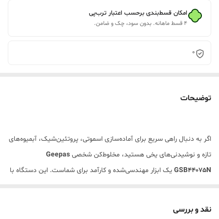
امکان قسط‌بندی برحسب اعتبار ترب‌پی
۴ قسط ماهانه. بدون سود، چک و ضامن.
0
توضیحات
اگر به دنبال راهی سریع برای آماده‌سازی اسموتی، پروتئین‌شیک، آبمیوه‌های
تازه و نوشیدنی‌های یخی هستید، مخلوط‌کن شخصی
Geepas
GSB44075N
یک ابزار مهندسی‌شده و کارآمد برای شماست. این دستگاه با
موتور قدرتمند
۵۰۰ واتی
(که در رده مخلوط‌کن‌های شخصی بسیار پرقدرت
محسوب می‌شود) و بدنه مستحکم استیل، ترکیبی از قدرت و زیبایی را به
نقد و بررسی
آشپزخانه یا میز کار شما می‌آورد.