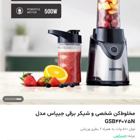
مخلوط‌کن شخصی و شیکر برقی جیپاس مدل
GSB44075N
توان 500 وات به همراه ۲ بطری ورزشی
برند:
جیپاس