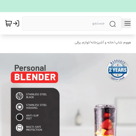
هووم شاپ
/
خانه و آشپزخانه
/
لوازم برقی